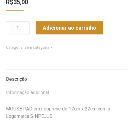
R$
35,00
MOUSE
Adicionar ao carrinho
PAD
SINPEJUS
quantidade
Categoria:
Sem categoria
Descrição
Informação adicional
MOUSE PAD em neoprene de 17cm x 22cm com a
Logomarca SINPEJUS